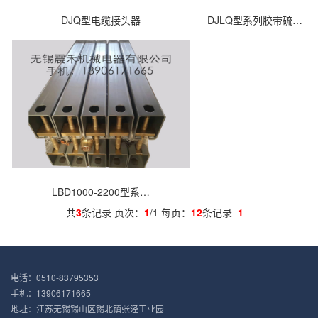
DJQ型电缆接头器
DJLQ型系列胶带硫…
LBD1000-2200型系…
共
3
条记录 页次：
1
/1 每页：
12
条记录
1
电话：0510-83795353
手机：13906171665
地址：江苏无锡锡山区锡北镇张泾工业园